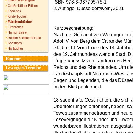
Edition Narrengilde
ISBN 978-3-937795-75-1
Große Kölner Edition
2. Auflage, Düsseldorf/Köln, 2021
Kölsches
Kinderbücher
Märchenbücher
Kirchliches
Kurzbeschreibung:
Humor/Satire
Nach der Schlacht von Worringen im J
Region-/Zeitgeschichte
Adolf V. von Berg dem Ort an der Mü
Sonstiges
Stadtrecht. Vom Ende des 14. Jahrhu
Hörbücher
des 19. Jahrhunderts war die Stadt D
Regierungssitz von Ländern des Hei
Reichs und des Rheinbundes. Um die
Landeshauptstadt Nordrhein-Westfalen
Sagen und Legenden, die das Düsse
in den Blickpunkt rückt.
18 sagenhafte Geschichten, die sich a
Überlieferungen anlehnen, haben Is
Tewes zusammengetragen und neu er
Lesevergnügen für Kinder und Erwach
wunderbaren Illustrationen ausgestatt
illustrierter Stadtplan zu den Urspru